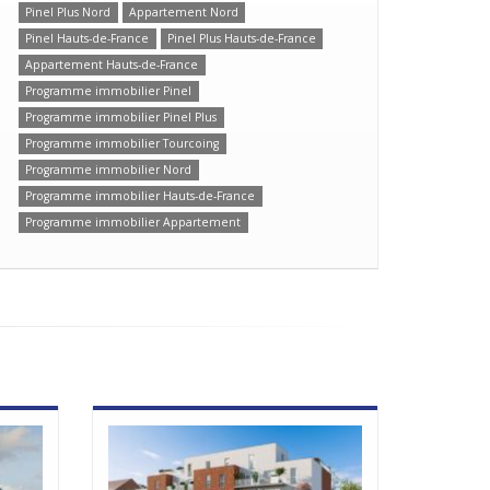
Pinel Plus Nord
Appartement Nord
Pinel Hauts-de-France
Pinel Plus Hauts-de-France
Appartement Hauts-de-France
Programme immobilier Pinel
Programme immobilier Pinel Plus
Programme immobilier Tourcoing
Programme immobilier Nord
Programme immobilier Hauts-de-France
Programme immobilier Appartement