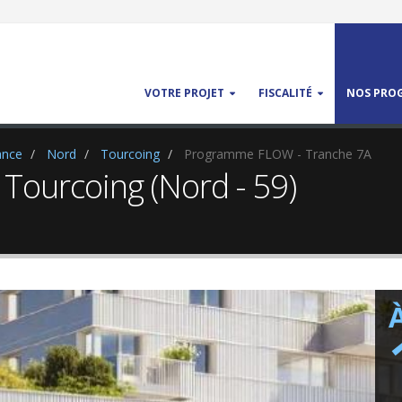
VOTRE PROJET
FISCALITÉ
NOS PROG
ance
Nord
Tourcoing
Programme FLOW - Tranche 7A
 Tourcoing (Nord - 59)
À