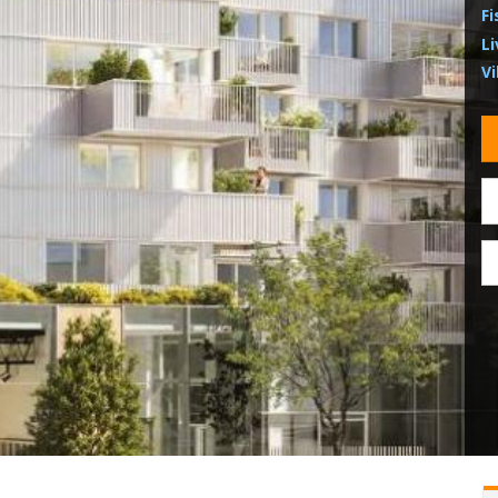
Fi
Li
Vi