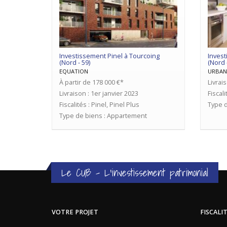
Investissement Pinel à Tourcoing
Invest
(Nord - 59)
(Nord 
EQUATION
URBAN
À partir de 178 000 €*
Livrai
Livraison : 1er janvier 2023
Fiscali
Fiscalités : Pinel, Pinel Plus
Type d
Type de biens : Appartement
Le CUB - L'investissement patrimonial
VOTRE PROJET
FISCALI