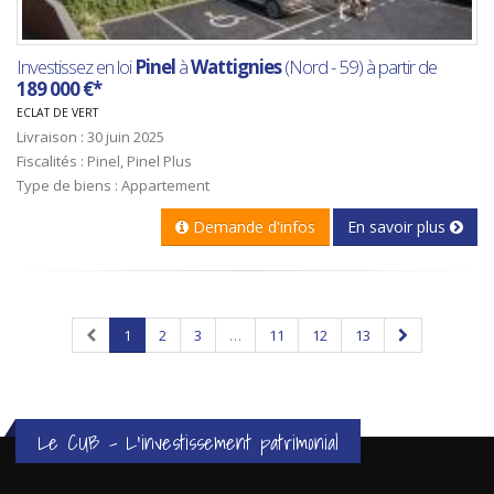
Investissez en loi
Pinel
à
Wattignies
(Nord - 59) à partir de
189 000 €*
ECLAT DE VERT
Livraison : 30 juin 2025
Fiscalités : Pinel, Pinel Plus
Type de biens : Appartement
Demande d'infos
En savoir plus
1
2
3
…
11
12
13
Le CUB - L'investissement patrimonial