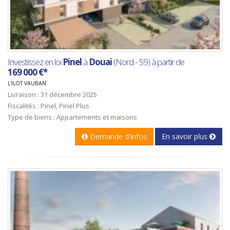
Investissez en loi
Pinel
à
Douai
(Nord - 59) à partir de
169 000 €*
L'ILOT VAUBAN
Livraison : 31 décembre 2025
Fiscalités : Pinel, Pinel Plus
Type de biens : Appartements et maisons
Demande d'infos
En savoir plus