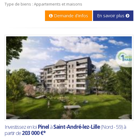
Type de biens : Appartements et maisons
Demande d'infos
En savoir plus
Investissez en loi
Pinel
à
Saint-André-lez-Lille
(Nord - 59) à
partir de
203 000 €*