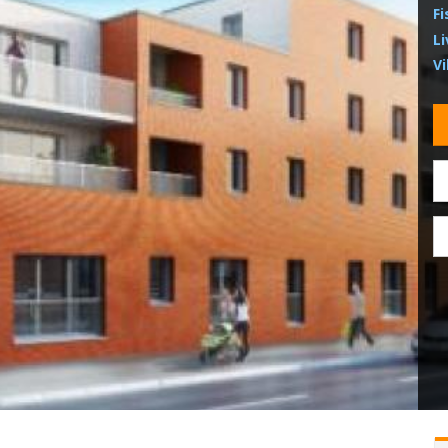
Fi
Li
Vi