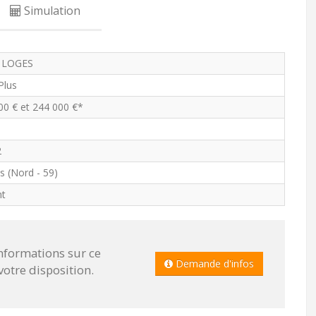
Simulation
 LOGES
 Plus
00 € et 244 000 €*
2
s (Nord - 59)
nt
informations sur ce
Demande d'infos
tre disposition.