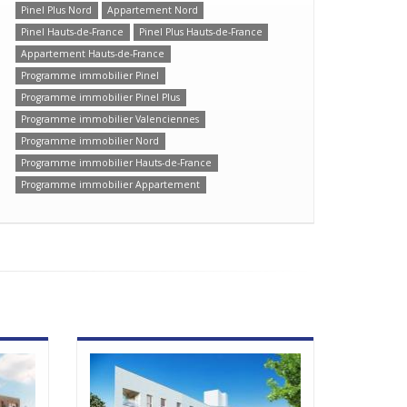
Pinel Plus Nord
Appartement Nord
Pinel Hauts-de-France
Pinel Plus Hauts-de-France
Appartement Hauts-de-France
Programme immobilier Pinel
Programme immobilier Pinel Plus
Programme immobilier Valenciennes
Programme immobilier Nord
Programme immobilier Hauts-de-France
Programme immobilier Appartement