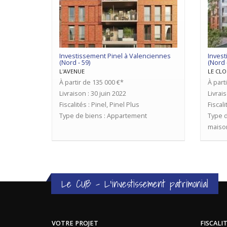
Investissement Pinel à Valenciennes
Invest
(Nord - 59)
(Nord 
L'AVENUE
LE CL
À partir de 135 000 €*
À part
Livraison : 30 juin 2022
Livrai
Fiscalités : Pinel, Pinel Plus
Fiscali
Type de biens : Appartement
Type d
maiso
Le CUB - L'investissement patrimonial
VOTRE PROJET
FISCALI