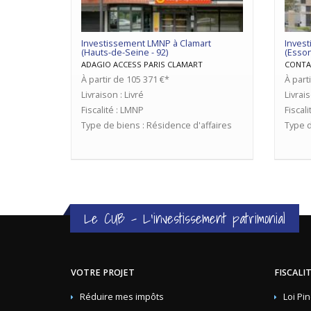
Investissement LMNP à Clamart
Inves
(Hauts-de-Seine - 92)
(Esson
ADAGIO ACCESS PARIS CLAMART
CONTA
À partir de 105 371 €*
À part
Livraison : Livré
Livrai
Fiscalité : LMNP
Fiscal
Type de biens : Résidence d'affaires
Type d
Le CUB - L'investissement patrimonial
VOTRE PROJET
FISCALI
Réduire mes impôts
Loi Pin