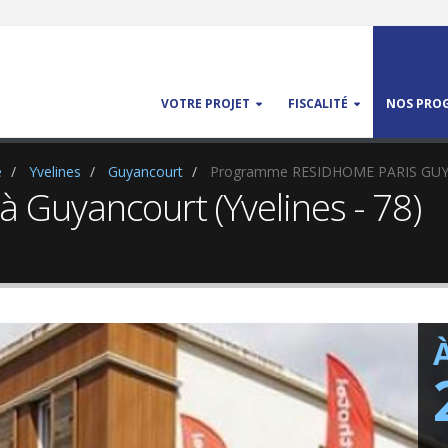
VOTRE PROJET
FISCALITÉ
NOS PROG
e
Yvelines
Guyancourt
Programme RESIDHOME PARIS GU
 Guyancourt (Yvelines - 78)
À