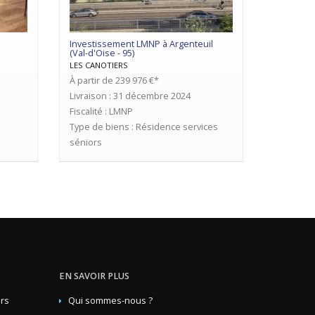
Investissement LMNP à Argenteuil
(Val-d'Oise - 95)
LES CANOTIERS
À partir de 239 976 €*
Livraison : 31 décembre 2024
Fiscalité : LMNP
Type de biens : Résidence services
séniors
EN SAVOIR PLUS
rs
Qui sommes-nous ?