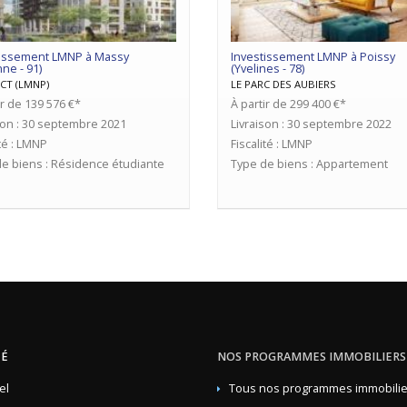
tissement LMNP à Massy
Investissement LMNP à Poissy
ne - 91)
(Yvelines - 78)
CT (LMNP)
LE PARC DES AUBIERS
ir de 139 576 €*
À partir de 299 400 €*
son : 30 septembre 2021
Livraison : 30 septembre 2022
ité : LMNP
Fiscalité : LMNP
e biens : Résidence étudiante
Type de biens : Appartement
TÉ
NOS PROGRAMMES IMMOBILIERS
el
Tous nos programmes immobilie