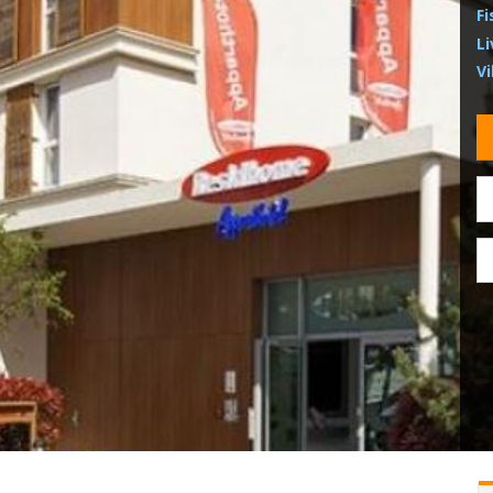
Fi
Li
Vi