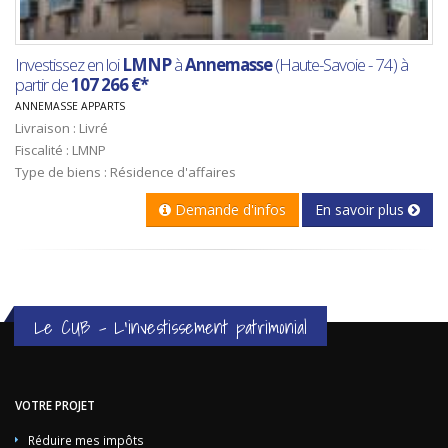
Investissez en loi
LMNP
à
Annemasse
(Haute-Savoie - 74) à
partir de
107 266 €*
ANNEMASSE APPARTS
Livraison : Livré
Fiscalité : LMNP
Type de biens : Résidence d'affaires
Demande d'infos
En savoir plus
Le CUB - L'investissement patrimonial
VOTRE PROJET
Réduire mes impôts