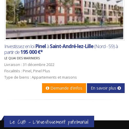
Investissez en loi
Pinel
à
Saint-André-lez-Lille
(Nord - 59) à
partir de
195 000 €*
LE QUAI DES MARINIERS
Livraison : 31 décembre 2022
Fiscalités : Pinel, Pinel Plus
Type de biens : Appartements et maisons
Demande d'infos
En savoir plus
Le CUB - L'investissement patrimonial