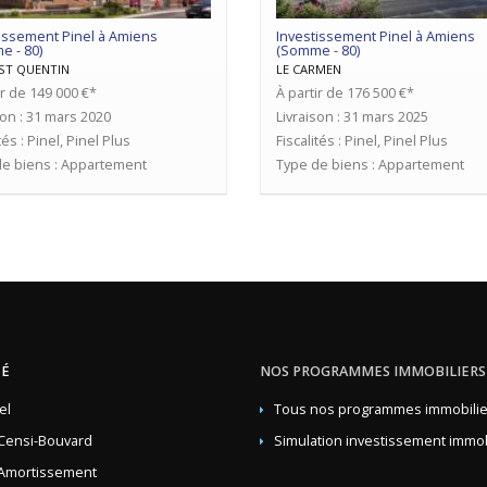
issement Pinel à Amiens
Investissement Pinel à Amiens
 - 80)
(Somme - 80)
 ST QUENTIN
LE CARMEN
ir de 149 000 €*
À partir de 176 500 €*
son : 31 mars 2020
Livraison : 31 mars 2025
tés : Pinel, Pinel Plus
Fiscalités : Pinel, Pinel Plus
e biens : Appartement
Type de biens : Appartement
TÉ
NOS PROGRAMMES IMMOBILIERS
el
Tous nos programmes immobilie
Censi-Bouvard
Simulation investissement immob
Amortissement