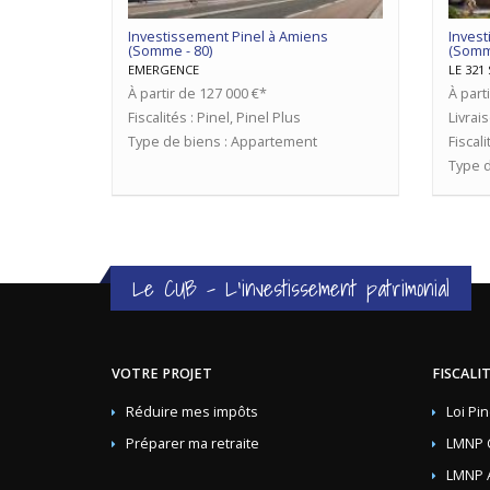
Investissement Pinel à Amiens
Invest
(Somme - 80)
(Somme
EMERGENCE
LE 321
À partir de 127 000 €*
À part
Fiscalités : Pinel, Pinel Plus
Livrai
Type de biens : Appartement
Fiscali
Type d
Le CUB - L'investissement patrimonial
VOTRE PROJET
FISCALI
Réduire mes impôts
Loi Pin
Préparer ma retraite
LMNP 
LMNP 