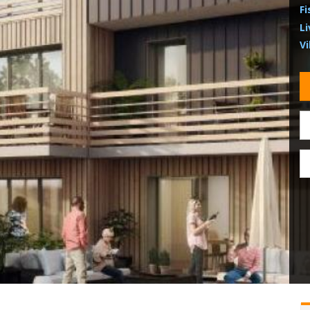
Fi
Li
Vi