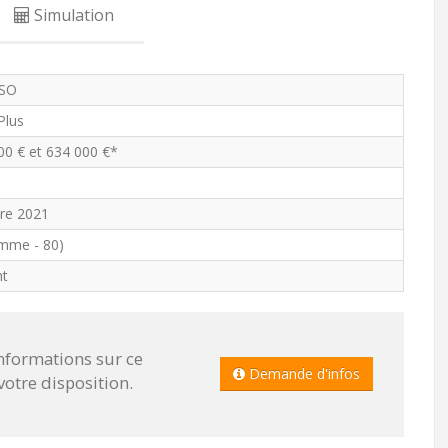
Simulation
SO
 Plus
00 € et 634 000 €*
re 2021
mme - 80)
nt
informations sur ce
Demande d'infos
tre disposition.